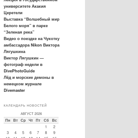
университете Акакия
Церетели
Выставка “Волшебный мир
Белого моря” в парке
“Зеленая река”
Видео о поездке на Чукотку
амбассадора Nikon Виктора
Лягушкина
Виктор Лягушкин —
фотограф недели в
DivePhotoGuide
Лёд и морские демоны в
немецком журнале
Divemaster
КАЛЕНДАРЬ НОВОСТЕЙ
АВГУСТ 2026
Пн
Вт
Ср
Чт
Пт
Сб
Вс
1
2
3
4
5
6
7
8
9