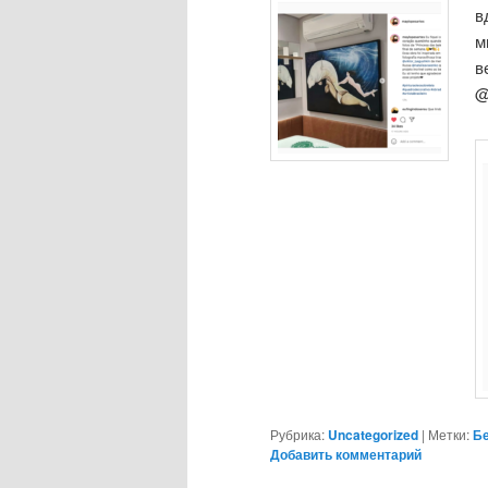
в
м
в
@
Рубрика:
Uncategorized
|
Метки:
Б
Добавить комментарий