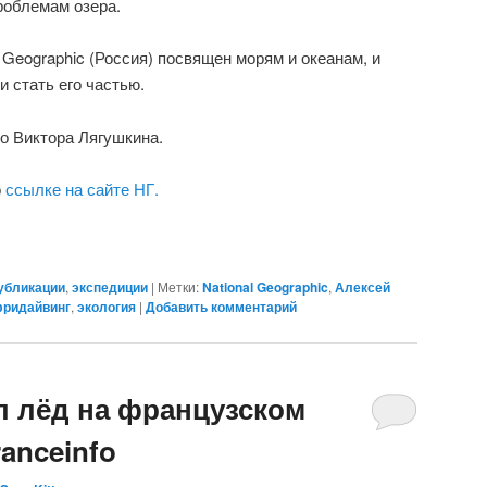
роблемам озера.
 Geographic (Россия) посвящен морям и океанам, и
и стать его частью.
о Виктора Лягушкина.
о
ссылке на сайте НГ.
убликации
,
экспедиции
|
Метки:
National Geographic
,
Алексей
ридайвинг
,
экология
|
Добавить комментарий
л лёд на французском
anceinfo