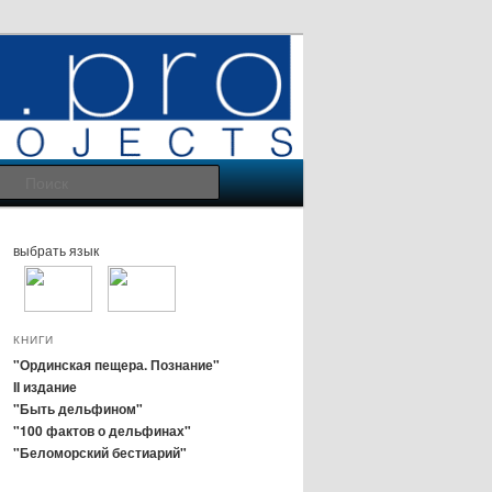
Поиск
выбрать язык
КНИГИ
"Ординская пещера. Познание"
II издание
"Быть дельфином"
"100 фактов о дельфинах"
"Беломорский бестиарий"