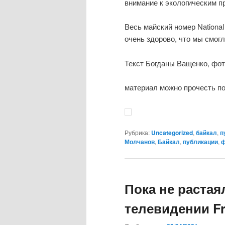
внимание к экологическим п
Весь майский номер National
очень здорово, что мы смогл
Текст Богданы Ващенко, фот
материал можно прочесть п
Рубрика:
Uncategorized
,
байкал
,
п
Молчанов
,
Байкал
,
публикации
,
ф
Пока не растая
телевидении Fr