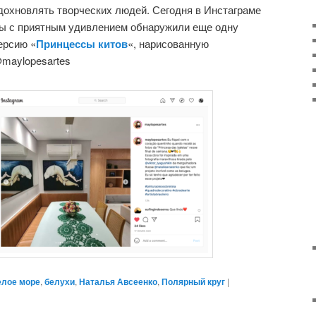
дохновлять творческих людей. Сегодня в Инстаграме
ы с приятным удивлением обнаружили еще одну
ерсию «
Принцессы китов
«, нарисованную
maylopesartes
елое море
,
белухи
,
Наталья Авсеенко
,
Полярный круг
|