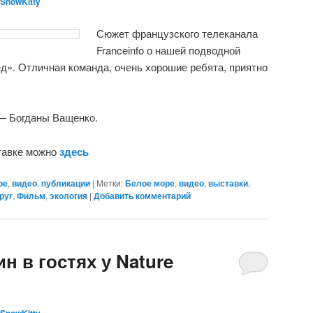
SnowKitty
Сюжет французского телеканала
Franceinfo о нашей подводной
ёд». Отличная команда, очень хорошие ребята, приятно
— Богданы Ващенко.
тавке можно
здесь
ре
,
видео
,
публикации
|
Метки:
Белое море
,
видео
,
выставки
,
руг
,
Фильм
,
экология
|
Добавить комментарий
н в гостях у Nature