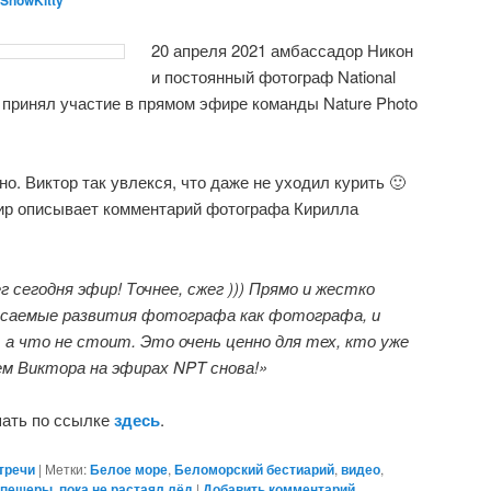
SnowKitty
20 апреля 2021 амбассадор Никон
и постоянный фотограф National
 принял участие в прямом эфире команды Nature Photo
о. Виктор так увлекся, что даже не уходил курить 🙂
р описывает комментарий фотографа Кирилла
г сегодня эфир! Точнее, сжег ))) Прямо и жестко
касаемые развития фотографа как фотографа, и
а что не стоит. Это очень ценно для тех, кто уже
ем Виктора на эфирах NPT снова!»
ать по ссылке
здесь
.
тречи
|
Метки:
Белое море
,
Беломорский бестиарий
,
видео
,
пещеры
,
пока не растаял лёд
|
Добавить комментарий