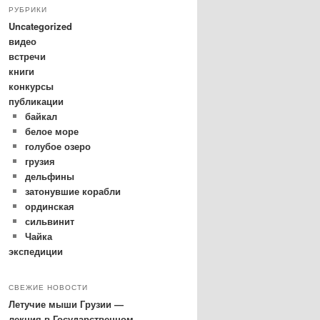
РУБРИКИ
Uncategorized
видео
встречи
книги
конкурсы
публикации
байкал
белое море
голубое озеро
грузия
дельфины
затонувшие корабли
ординская
сильвинит
Чайка
экспедиции
СВЕЖИЕ НОВОСТИ
Летучие мыши Грузии —
лекция в Государственном