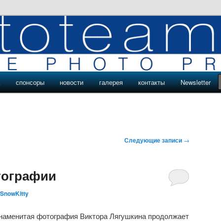
роекты команды phototeam.pro
ые проекты phototeam.pro
а
спонсоры
новости
галерея
контакты
Newsletter
Следующие записи
→
тографии
SnowKitty
наменитая фотография Виктора Лягушкина продолжает