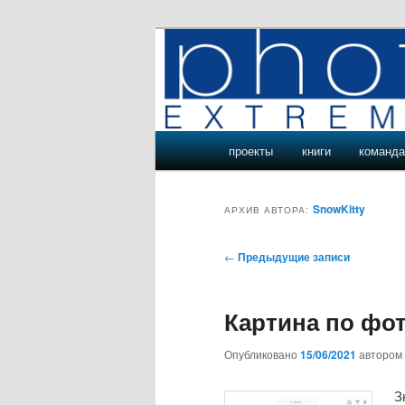
Перейти
Перейти
Подводные и пещерные фотоп
к
к
основному
дополнительному
экстремальн
содержимому
содержимому
Главное
проекты
книги
команд
меню
SnowKitty
АРХИВ АВТОРА:
Навигация
←
Предыдущие записи
по
записям
Картина по фо
Опубликовано
15/06/2021
автором
З