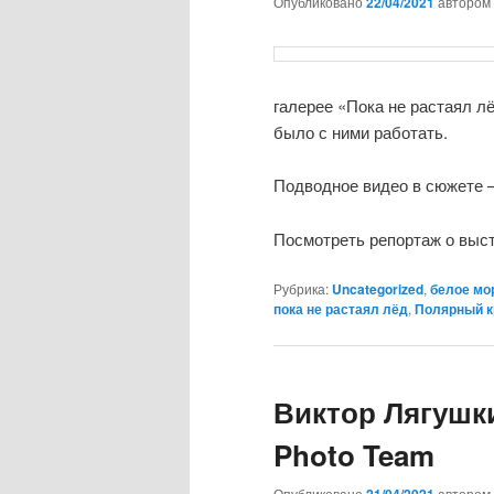
Опубликовано
22/04/2021
автором
галерее «Пока не растаял л
было с ними работать.
Подводное видео в сюжете 
Посмотреть репортаж о выс
Рубрика:
Uncategorized
,
белое мо
пока не растаял лёд
,
Полярный к
Виктор Лягушки
Photo Team
Опубликовано
автором