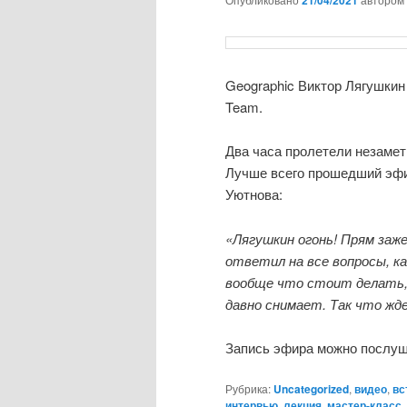
21/04/2021
Geographic Виктор Лягушкин
Team.
Два часа пролетели незаметн
Лучше всего прошедший эфи
Уютнова:
«Лягушкин огонь! Прям заже
ответил на все вопросы, 
вообще что стоит делать, 
давно снимает. Так что жд
Запись эфира можно послуш
Рубрика:
Uncategorized
,
видео
,
вс
интервью
,
лекция
,
мастер-класс
,