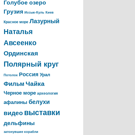
Голубое озеро
Грузия
Иссык-Куль
Киев
Лазурный
Красное море
Наталья
Авсеенко
Ординская
Полярный круг
Россия
Урал
Потолок
Чайка
Фильм
Черное море
археология
белухи
афалины
выставки
видео
дельфины
затонувшие корабли