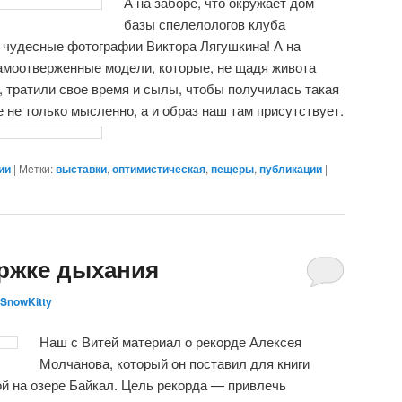
А на заборе, что окружает дом
базы спелелологов клуба
 чудесные фотографии Виктора Лягушкина! А на
моотверженные модели, которые, не щадя живота
х, тратили свое время и сылы, чтобы получилась такая
 не только мысленно, а и образ наш там присутствует.
ии
|
Метки:
выставки
,
оптимистическая
,
пещеры
,
публикации
|
ержке дыхания
SnowKitty
Наш с Витей материал о рекорде Алексея
Молчанова, который он поставил для книги
ой на озере Байкал. Цель рекорда — привлечь