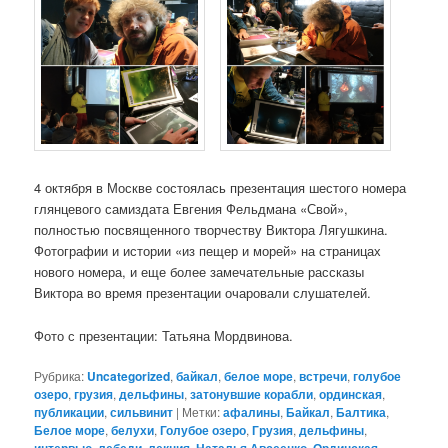
4 октября в Москве состоялась презентация шестого номера
глянцевого самиздата Евгения Фельдмана «Свой»,
полностью посвященного творчеству Виктора Лягушкина.
Фотографии и истории «из пещер и морей» на страницах
нового номера, и еще более замечательные рассказы
Виктора во время презентации очаровали слушателей.
Фото с презентации: Татьяна Мордвинова.
Рубрика:
Uncategorized
,
байкал
,
белое море
,
встречи
,
голубое
озеро
,
грузия
,
дельфины
,
затонувшие корабли
,
ординская
,
публикации
,
сильвинит
|
Метки:
афалины
,
Байкал
,
Балтика
,
Белое море
,
белухи
,
Голубое озеро
,
Грузия
,
дельфины
,
интервью
,
лебеди
,
лекция
,
Наталья Авсеенко
,
Ординская
,