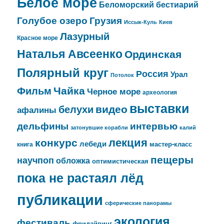
Белое море
Беломорский бестиарий
Голубое озеро
Грузия
Иссык-Куль
Киев
Лазурный
Красное море
Наталья Авсеенко
Ординская
Полярный круг
Россия
Урал
Потолок
Чайка
Фильм
Черное море
археология
выставки
видео
белухи
афалины
дельфины
интервью
затонувшие корабли
калий
лекция
конкурс
лебеди
мастер-класс
книга
пещеры
научпоп
обложка
оптимистическая
пока не растаял лёд
публикации
сферические панорамы
экология
фестиваль
фридайвинг