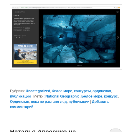
Рубрика:
Uncategorized
,
белое море
,
конкурсы
,
ординская
,
публикации
|
Метки:
National Geographic
,
Белое море
,
конкурс
,
Ординская
,
пока не растаял лёд
,
публикации
|
Добавить
комментарий
Наталья Авсеенко на