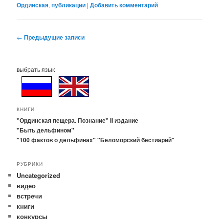
Ординская
,
публикации
|
Добавить комментарий
Навигация
←
Предыдущие записи
по
записям
выбрать язык
КНИГИ
"Ординская пещера. Познание" II издание
"Быть дельфином"
"100 фактов о дельфинах"
"Беломорский бестиарий"
РУБРИКИ
Uncategorized
видео
встречи
книги
конкурсы