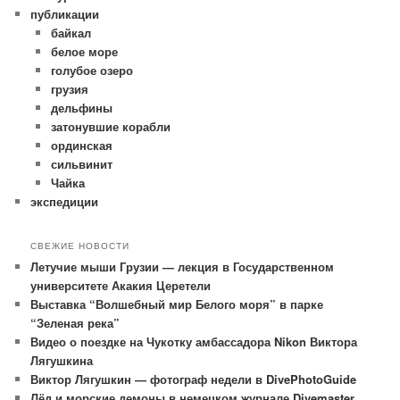
публикации
байкал
белое море
голубое озеро
грузия
дельфины
затонувшие корабли
ординская
сильвинит
Чайка
экспедиции
СВЕЖИЕ НОВОСТИ
Летучие мыши Грузии — лекция в Государственном
университете Акакия Церетели
Выставка “Волшебный мир Белого моря” в парке
“Зеленая река”
Видео о поездке на Чукотку амбассадора Nikon Виктора
Лягушкина
Виктор Лягушкин — фотограф недели в DivePhotoGuide
Лёд и морские демоны в немецком журнале Divemaster