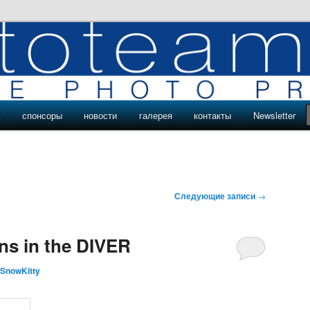
роекты команды phototeam.pro
ые проекты phototeam.pro
а
спонсоры
новости
галерея
контакты
Newsletter
Следующие записи
→
ns in the DIVER
SnowKitty