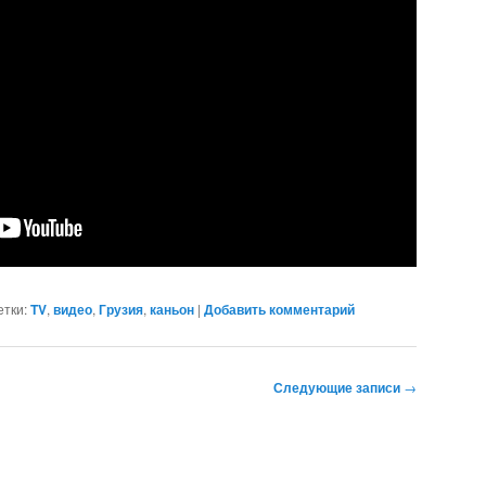
тки:
TV
,
видео
,
Грузия
,
каньон
|
Добавить комментарий
Следующие записи
→