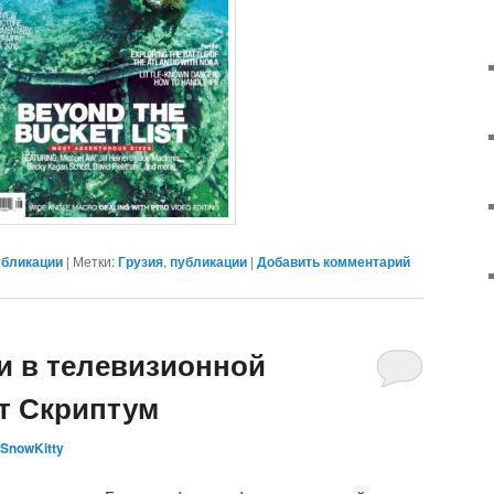
убликации
|
Метки:
Грузия
,
публикации
|
Добавить комментарий
и в телевизионной
т Скриптум
SnowKitty