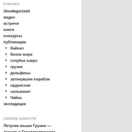
РУБРИКИ
Uncategorized
видео
встречи
книги
конкурсы
публикации
байкал
белое море
голубое озеро
грузия
дельфины
затонувшие корабли
ординская
сильвинит
Чайка
экспедиции
СВЕЖИЕ НОВОСТИ
Летучие мыши Грузии —
лекция в Государственном