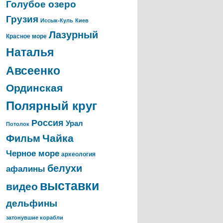
Голубое озеро
Грузия
Иссык-Куль
Киев
Лазурный
Красное море
Наталья
Авсеенко
Ординская
Полярный круг
Россия
Урал
Потолок
Чайка
Фильм
Черное море
археология
белухи
афалины
выставки
видео
дельфины
затонувшие корабли