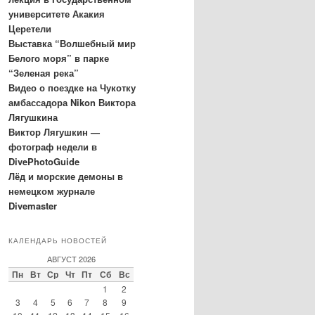
университете Акакия
Церетели
Выставка “Волшебный мир
Белого моря” в парке
“Зеленая река”
Видео о поездке на Чукотку
амбассадора Nikon Виктора
Лягушкина
Виктор Лягушкин —
фотограф недели в
DivePhotoGuide
Лёд и морские демоны в
немецком журнале
Divemaster
КАЛЕНДАРЬ НОВОСТЕЙ
АВГУСТ 2026
Пн
Вт
Ср
Чт
Пт
Сб
Вс
1
2
3
4
5
6
7
8
9