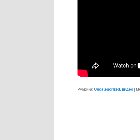
Рубрика:
Uncategorized
,
видео
|
Ме
Навигация
по
записям