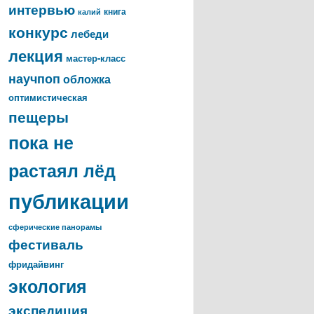
интервью
книга
калий
конкурс
лебеди
лекция
мастер-класс
научпоп
обложка
оптимистическая
пещеры
пока не
растаял лёд
публикации
сферические панорамы
фестиваль
фридайвинг
экология
экспедиция