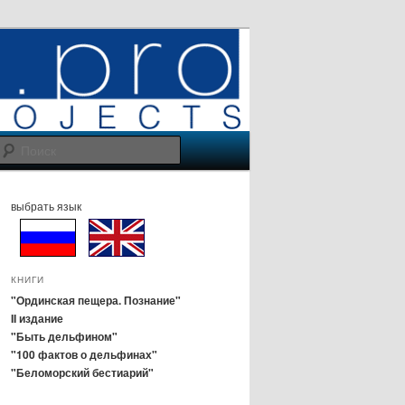
Поиск
выбрать язык
КНИГИ
"Ординская пещера. Познание"
II издание
"Быть дельфином"
"100 фактов о дельфинах"
"Беломорский бестиарий"