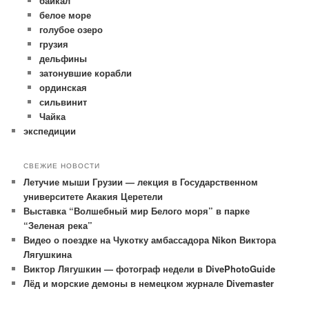
байкал
белое море
голубое озеро
грузия
дельфины
затонувшие корабли
ординская
сильвинит
Чайка
экспедиции
СВЕЖИЕ НОВОСТИ
Летучие мыши Грузии — лекция в Государственном
университете Акакия Церетели
Выставка “Волшебный мир Белого моря” в парке
“Зеленая река”
Видео о поездке на Чукотку амбассадора Nikon Виктора
Лягушкина
Виктор Лягушкин — фотограф недели в DivePhotoGuide
Лёд и морские демоны в немецком журнале Divemaster