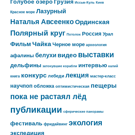
Голубое озеро
Грузия
Иссык-Куль
Киев
Лазурный
Красное море
Наталья Авсеенко
Ординская
Полярный круг
Россия
Урал
Потолок
Чайка
Фильм
Черное море
археология
выставки
видео
белухи
афалины
дельфины
интервью
затонувшие корабли
калий
лекция
конкурс
лебеди
мастер-класс
книга
пещеры
научпоп
обложка
оптимистическая
пока не растаял лёд
публикации
сферические панорамы
экология
фестиваль
фридайвинг
экспедиция