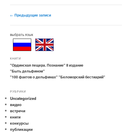
Навигация
←
Предыдущие записи
по
записям
выбрать язык
КНИГИ
"Ординская пещера. Познание" II издание
"Быть дельфином"
"100 фактов о дельфинах"
"Беломорский бестиарий"
РУБРИКИ
Uncategorized
видео
встречи
книги
конкурсы
публикации