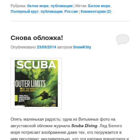
Рубрика:
белое море
,
публикации
|
Метки:
Белое море
,
Полярный круг
,
публикации
,
Россия
|
Комментарии (
2
)
Снова обложка!
Опубликовано
23/09/2014
автором
SnowKitty
Опять маленькая радость: одна из Витькиных фото на
августовской обложке журнала
Scuba Diving
. Лед Белого
моря потрясает воображение даже тех, кто погружается в
нем регулярно; неудивительно, что эта картина впечатлила и