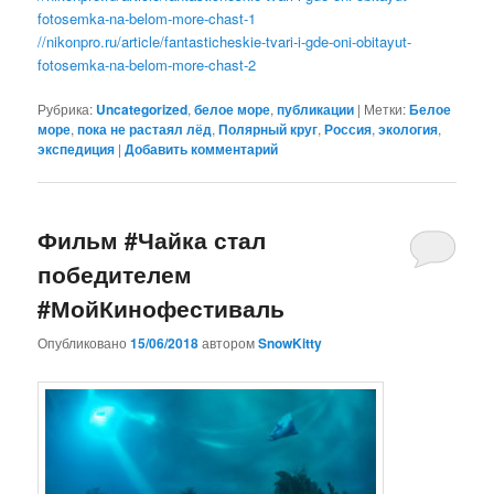
fotosemka-na-belom-more-chast-1
//nikonpro.ru/article/fantasticheskie-tvari-i-gde-oni-obitayut-
fotosemka-na-belom-more-chast-2
Рубрика:
Uncategorized
,
белое море
,
публикации
|
Метки:
Белое
море
,
пока не растаял лёд
,
Полярный круг
,
Россия
,
экология
,
экспедиция
|
Добавить комментарий
Фильм #Чайка стал
победителем
#МойКинофестиваль
Опубликовано
15/06/2018
автором
SnowKitty