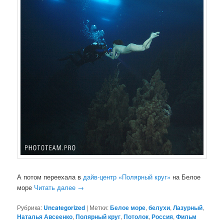
А потом переехала в
дайв-центр «Полярный круг»
на Белое
море
Читать далее
→
Рубрика:
Uncategorized
|
Метки:
Белое море
,
белухи
,
Лазурный
,
Наталья Авсеенко
,
Полярный круг
,
Потолок
,
Россия
,
Фильм