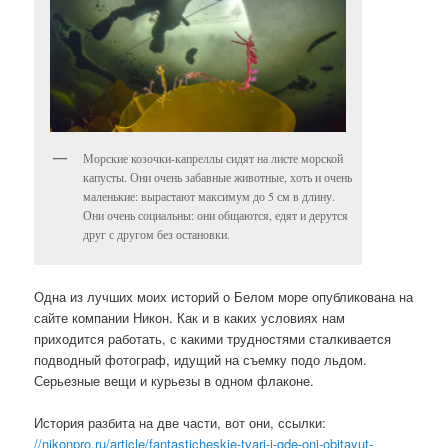
Морские козочки-капреллы сидят на листе морской
капусты. Они очень забавные животные, хоть и очень
маленькие: вырастают максимум до 5 см в длину.
Они очень социальны: они общаются, едят и дерутся
друг с другом без остановки.
Одна из лучших моих историй о Белом море опубликована на
сайте компании Никон. Как и в каких условиях нам
приходится работать, с какими трудностями сталкивается
подводный фотограф, идущий на съемку подо льдом.
Серьезные вещи и курьезы в одном флаконе.
История разбита на две части, вот они, ссылки:
//nikonpro.ru/article/fantasticheskie-tvari-i-gde-oni-obitayut-