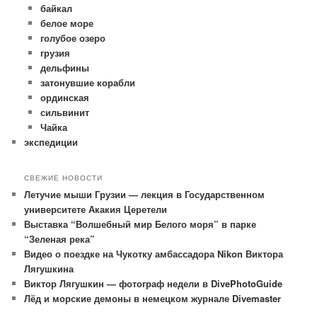
байкал
белое море
голубое озеро
грузия
дельфины
затонувшие корабли
ординская
сильвинит
Чайка
экспедиции
СВЕЖИЕ НОВОСТИ
Летучие мыши Грузии — лекция в Государственном
университете Акакия Церетели
Выставка “Волшебный мир Белого моря” в парке
“Зеленая река”
Видео о поездке на Чукотку амбассадора Nikon Виктора
Лягушкина
Виктор Лягушкин — фотограф недели в DivePhotoGuide
Лёд и морские демоны в немецком журнале Divemaster