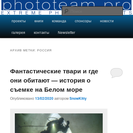
Перейти
Перейти
Подводные и пещерные фотопроекты команды phototeam.pro
к
к
Поис
основному
дополнительному
Главное
проекты
книги
команда
спонсоры
новости
содержимому
содержимому
экстремальные проекты
меню
галерея
контакты
Newsletter
phototeam.pro
АРХИВ МЕТКИ:
РОССИЯ
Фантастические твари и где
они обитают — история о
съемке на Белом море
Опубликовано
13/02/2020
автором
SnowKitty