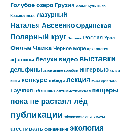
Голубое озеро
Грузия
Иссык-Куль
Киев
Лазурный
Красное море
Наталья Авсеенко
Ординская
Полярный круг
Россия
Урал
Потолок
Чайка
Фильм
Черное море
археология
выставки
видео
белухи
афалины
дельфины
интервью
затонувшие корабли
калий
лекция
конкурс
лебеди
мастер-класс
книга
пещеры
научпоп
обложка
оптимистическая
пока не растаял лёд
публикации
сферические панорамы
экология
фестиваль
фридайвинг