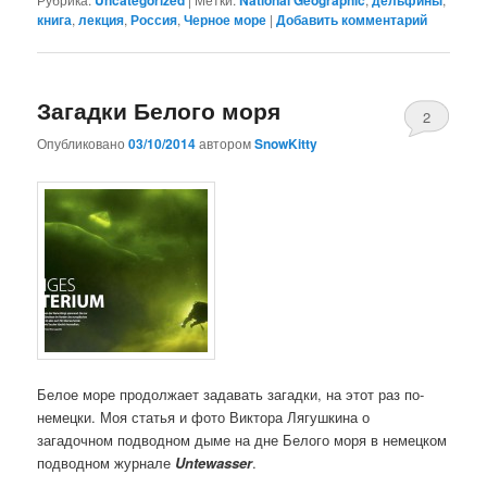
Uncategorized
National Geographic
дельфины
книга
,
лекция
,
Россия
,
Черное море
|
Добавить комментарий
Загадки Белого моря
2
Опубликовано
03/10/2014
автором
SnowKitty
Белое море продолжает задавать загадки, на этот раз по-
немецки. Моя статья и фото Виктора Лягушкина о
загадочном подводном дыме на дне Белого моря в немецком
подводном журнале
Untewasser
.