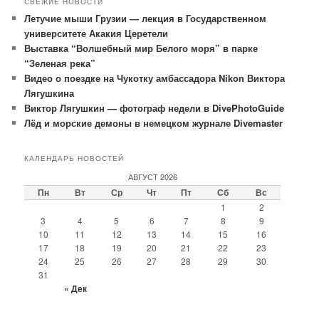
СВЕЖИЕ НОВОСТИ
Летучие мыши Грузии — лекция в Государственном
университете Акакия Церетели
Выставка “Волшебный мир Белого моря” в парке
“Зеленая река”
Видео о поездке на Чукотку амбассадора Nikon Виктора
Лягушкина
Виктор Лягушкин — фотограф недели в DivePhotoGuide
Лёд и морские демоны в немецком журнале Divemaster
КАЛЕНДАРЬ НОВОСТЕЙ
АВГУСТ 2026
Пн
Вт
Ср
Чт
Пт
Сб
Вс
1
2
3
4
5
6
7
8
9
10
11
12
13
14
15
16
17
18
19
20
21
22
23
24
25
26
27
28
29
30
31
« Дек