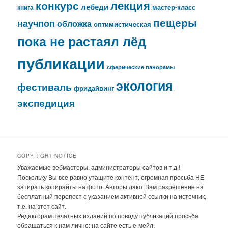
лекция
конкурс
лебеди
мастер-класс
книга
пещеры
научпоп
обложка
оптимистическая
пока не растаял лёд
публикации
сферические панорамы
экология
фестиваль
фридайвинг
экспедиция
COPYRIGHT NOTICE
Уважаемые вебмастеры, администраторы сайтов и т.д.!
Поскольку Вы все равно утащите контент, огромная просьба НЕ
затирать копирайты на фото. Авторы дают Вам разрешение на
бесплатный перепост с указанием активной ссылки на источник,
т.е. на этот сайт.
Редакторам печатных изданий по поводу публикаций просьба
обращаться к нам лично; на сайте есть е-мейл.