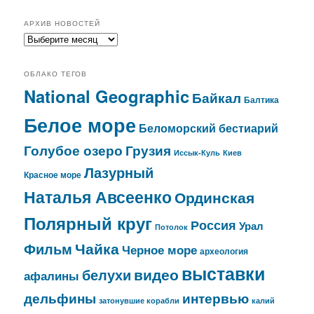
АРХИВ НОВОСТЕЙ
архив
новостей
ОБЛАКО ТЕГОВ
National Geographic
Байкал
Балтика
Белое море
Беломорский бестиарий
Голубое озеро
Грузия
Иссык-Куль
Киев
Лазурный
Красное море
Наталья Авсеенко
Ординская
Полярный круг
Россия
Урал
Потолок
Чайка
Фильм
Черное море
археология
выставки
видео
белухи
афалины
дельфины
интервью
затонувшие корабли
калий