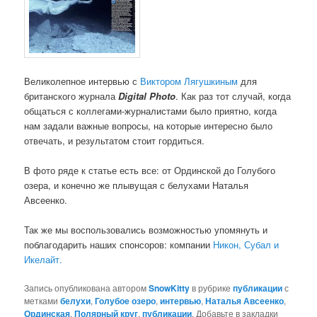
Великолепное интервью с
Виктором Лягушкиным
для
британского журнала
Digital Photo
. Как раз тот случай, когда
общаться с коллегами-журналистами было приятно, когда
нам задали важные вопросы, на которые интересно было
отвечать, и результатом стоит гордиться.
В фото ряде к статье есть все: от Ординской до Голубого
озера, и конечно же плывущая с белухами Наталья
Авсеенко.
Так же мы воспользовались возможностью упомянуть и
поблагодарить наших спонсоров: компании
Никон, Субал и
Икелайт.
Запись опубликована автором
SnowKitty
в рубрике
публикации
с
метками
белухи
,
Голубое озеро
,
интервью
,
Наталья Авсеенко
,
Ординская
,
Полярный круг
,
публикации
. Добавьте в закладки